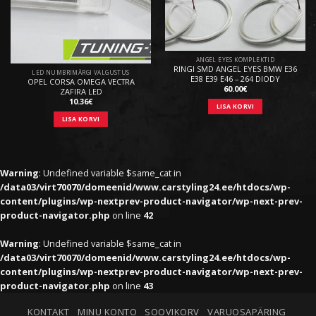
ANGEL EYES KOMPLEKTID
RINGI SMD ANGEL EYES BMW E36
LED NUMBRIMÄRGI VALGUSTUS
E38 E39 E46 – 264 DIODY
OPEL CORSA OMEGA VECTRA
60.00
€
ZAFIRA LED
10.36
€
LISA KORVI
LISA KORVI
Warning
: Undefined variable $same_cat in
/data03/virt70070/domeenid/www.carstyling24.ee/htdocs/wp-
content/plugins/wp-nextprev-product-navigator/wp-next-prev-
product-navigator.php
on line
42
Warning
: Undefined variable $same_cat in
/data03/virt70070/domeenid/www.carstyling24.ee/htdocs/wp-
content/plugins/wp-nextprev-product-navigator/wp-next-prev-
product-navigator.php
on line
43
KONTAKT
MINU KONTO
SOOVIKORV
VARUOSAPÄRING