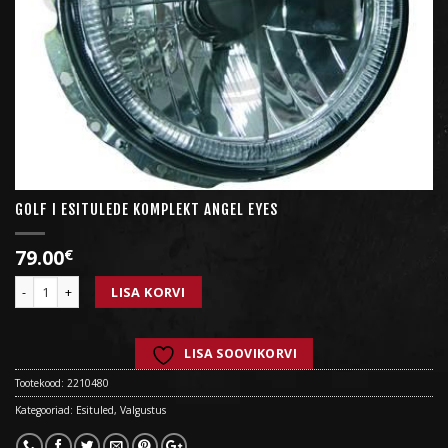
GOLF I ESITULEDE KOMPLEKT ANGEL EYES
79.00
€
Kogus
LISA KORVI
LISA SOOVIKORVI
Tootekood:
2210480
Kategooriad:
Esituled
,
Valgustus