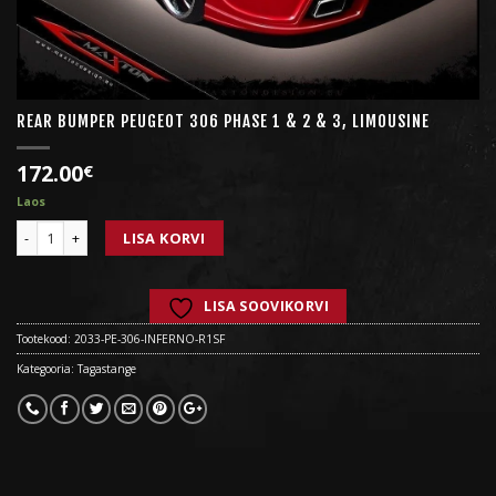
REAR BUMPER PEUGEOT 306
PHASE 1 & 2 & 3, LIMOUSINE
172.00
€
Laos
Kogus
LISA KORVI
LISA SOOVIKORVI
Tootekood:
2033-PE-306-INFERNO-R1SF
Kategooria:
Tagastange