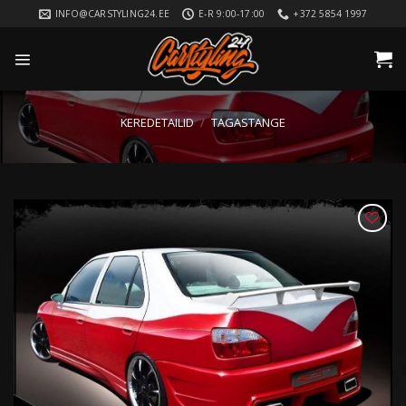
Skip
INFO@CARSTYLING24.EE
E-R 9:00-17:00
+372 5854 1997
to
content
KEREDETAILID
/
TAGASTANGE
LISA
SOOVIKORVI