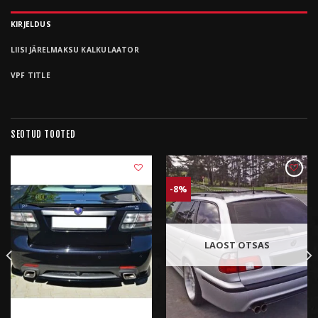
KIRJELDUS
LIISI JÄRELMAKSU KALKULAATOR
VPF TITLE
SEOTUD TOOTED
-8%
LISA
LISA
SOOVIKORVI
SOOVIKORVI
LAOST OTSAS