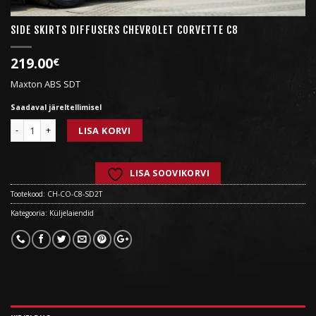
SIDE SKIRTS DIFFUSERS CHEVROLET CORVETTE C8
219.00
€
Maxton ABS SDT
Saadaval järeltellimisel
Kogus
LISA KORVI
LISA SOOVIKORVI
Tootekood:
CH-CO-C8-SD2T
Kategooria:
Küljelaiendid